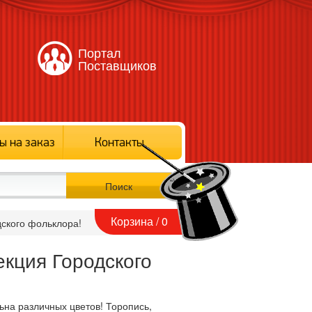
Портал
Поставщиков
ы на заказ
Контакты
Корзина /
0
ского фольклора!
екция Городского
ьна различных цветов! Торопись,