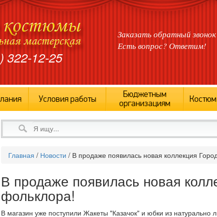
Заказать обратный звонок
Есть вопрос? Ответим!
) 322-12-25
Бюджетным
лания
Условия работы
Костюм
организациям
Главная
/
Новости
/
В продаже появилась новая коллекция Город
В продаже появилась новая колл
фольклора!
В магазин уже поступили Жакеты "Казачок" и юбки из натурально л